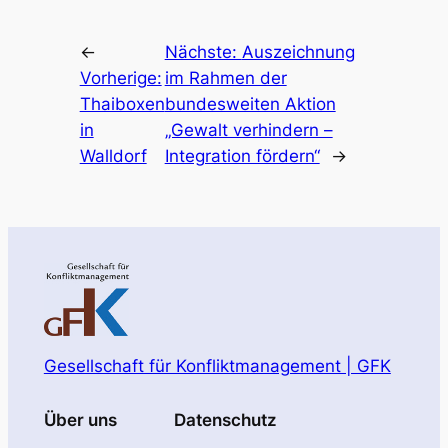
←
Nächste:
Auszeichnung
Vorherige:
im Rahmen der
Thaiboxen
bundesweiten Aktion
in
„Gewalt verhindern –
Walldorf
Integration fördern“
→
Gesellschaft für Konfliktmanagement | GFK
Über uns
Datenschutz