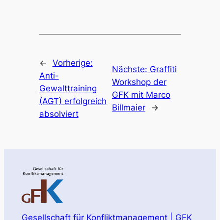
←
Vorherige:
Nächste:
Graffiti
Anti-
Workshop der
Gewalttraining
GFK mit Marco
(AGT) erfolgreich
Billmaier
→
absolviert
Gesellschaft für Konfliktmanagement | GFK