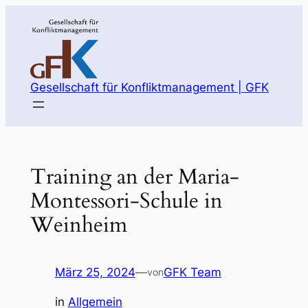
Zum
Inhalt
springen
Gesellschaft für Konfliktmanagement | GFK
Training an der Maria-
Montessori-Schule in
Weinheim
März 25, 2024
—
GFK Team
von
in
Allgemein